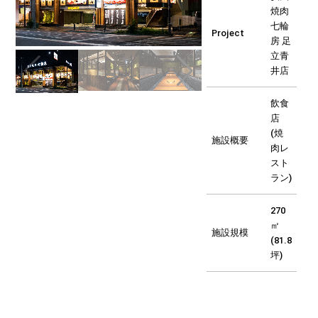
焼肉
七輪
Project
房 足
立青
井店
飲食
店
(焼
施設概要
肉レ
スト
ラン)
270
㎡
施設規模
(81.8
坪)